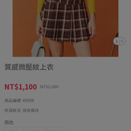
1
/
5
質感微壓紋上衣
NT$1,100
NT$1,380
商品編號:
49098
供貨狀況:
尚有庫存
顏色