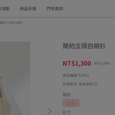
惠活動
商品分類
門市資訊
簡約立領白襯衫
簡約立領白襯衫
NT$1,300
NT$1,580
商品編號:
52052
供貨狀況:
尚有庫存 22
顏色
白色
尺寸