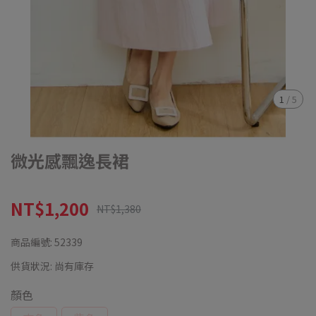
1
/
5
微光感飄逸長裙
NT$1,200
NT$1,380
商品編號:
52339
供貨狀況:
尚有庫存
顏色