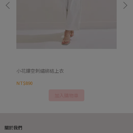
小花鏤空刺繡綁結上衣
夢
NT$890
NT
加入購物車
關於我們