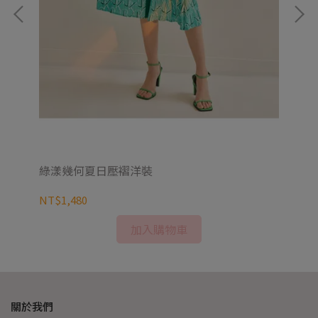
綠漾幾何夏日壓褶洋裝
熱
NT$1,480
NT
加入購物車
關於我們