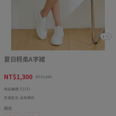
1
/
5
夏日輕柔A字裙
NT$1,300
NT$1,680
商品編號:
52331
供貨狀況:
尚有庫存
顏色